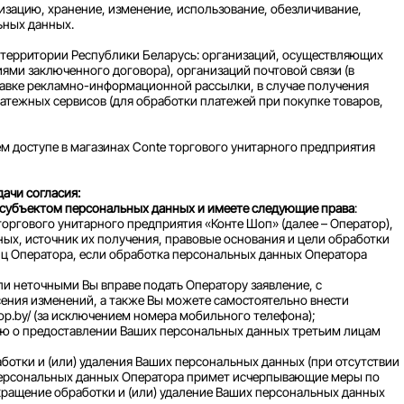
зацию, хранение, изменение, использование, обезличивание,
ьных данных.
территории Республики Беларусь: организаций, осуществляющих
овиями заключенного договора), организаций почтовой связи (в
равке рекламно-информационной рассылки, в случае получения
латежных сервисов (для обработки платежей при покупке товаров,
м доступе в магазинах Conte торгового унитарного предприятия
дачи согласия:
субъектом персональных данных и имеете следующие права
:
ргового унитарного предприятия «Конте Шоп» (далее – Оператор),
х, источник их получения, правовые основания и цели обработки
иц Оператора, если обработка персональных данных Оператора
и неточными Вы вправе подать Оператору заявление, с
ения изменений, а также Вы можете самостоятельно внести
op.by/ (за исключением номера мобильного телефона);
ию о предоставлении Ваших персональных данных третьим лицам
ботки и (или) удаления Ваших персональных данных (при отсутствии
 персональных данных Оператора примет исчерпывающие меры по
кращение обработки и (или) удаление Ваших персональных данных