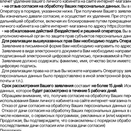
влечет удаление Вашего личного кабинета на сайте интернет-магазина
- на отзыв согласия на обработку Ваших персональных данных.
Вы в 
Оператору в порядке, указанном ниже. При получении Вашего заявле
Вы изначально давали согласие, и осуществит их удаление. При от
дальнейшей обработки, включая их блокирование путем прекращения
личного кабинета на сайте интернет-магазина по адресу https://cont
- на обжалование действий (бездействия) и решений оператора.
Вы в
уполномоченный орган по защите прав субъектов персональных данн
Для реализации вышеуказанных прав Вам необходимо подать Операт
Заявление в письменной форме Вам необходимо направить по адресу: 
Заявление в виде электронного документа Вам необходимо направи
подписанный электронной цифровой подписью, признаваемой в Респ
Заявление должно содержать: фамилию, имя, отчество (если имеется
цифровую подпись.
Для реализации права на отзыв Вы можете направить Оператору заяв
персональных данных было предоставлено в иной электронной форме
почты и т.п.).
Срок рассмотрения Вашего заявления
составит
не более 15 дней
. Ис
данных, которое
будет рассмотрено в течение 5 рабочих дней
.
Обращаем внимание, что, получив согласие на обработку Ваших пер
использования Вами личного кабинета на сайте интернет-магазина п
Отказ от дачи согласия на обработку Ваших персональных данных с
Отказ от дачи согласия на обработку Ваших персональных данных в
числе новинках, о сервисных программах, рекламных и (или) маркет
Продолжая, Вы подтверждаете, что ознакомлены с порядком обработ
последствиями дачи согласия или отказа дачи согласия)
Продолжить