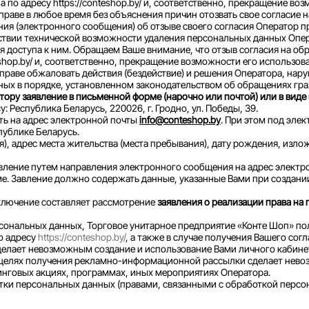
 по адресу https://conteshop.by/ и, соответственно, прекращение во
праве в любое время без объяснения причин отозвать свое согласие
ния (электронного сообщения) об отзыве своего согласия Оператор п
сутствии технической возможности удаления персональных данных О
 доступа к ним. Обращаем Ваше внимание, что отзыв согласия на об
eshop.by/ и, соответственно, прекращение возможности его использов
праве обжаловать действия (бездействие) и решения Оператора, нар
ых в порядке, установленном законодательством об обращениях гра
ору заявление в письменной форме (нарочно или почтой) или в виде
Республика Беларусь, 220026, г. Гродно, ул. Победы, 39.
ть на адрес электронной почты
info@conteshop.by
. При этом под эле
ублике Беларусь.
), адрес места жительства (места пребывания), дату рождения, изл
ление путем направления электронного сообщения на адрес электронн
. Завление должно содержать данные, указанные Вами при создании
ключение составляет рассмотрение
заявления о реализации права на
сональных данных, Торговое унитарное предприятие «Конте Шоп» пол
о адресу
https://conteshop.by/
, а также в случае получения Вашего со
делает невозможным создание и использование Вами личного кабинет
 целях получения рекламно-информационной рассылки сделает невозм
инговых акциях, программах, иных мероприятиях Оператора.
ки персональных данных (правами, связанными с обработкой персона