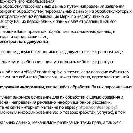
зможности его использования;
 на обработку персональных данных путем направления заявления
рекратит обработку тех персональных данных, на обработку которых
ператора примет исчерпывающие меры по недопущению их
работку Ваших персональных данных влечет удаление Вашего
ания;
ушающие Ваши права при обработке персональных данных, в
ждан и юридических лиц.
 электронного документа.
ктронным документом понимается документ в электронном виде,
ожение сути требования, личную подпись либо электронную
ой почты office@conteshop.by, в случае, если согласие субъектом
 личного кабинета (Ваше имя, номер телефона, адрес электронной
 получение информации
, касающейся обработки Ваших персональных
учает законное основание для их обработки с целью создания и
гласия - направления рекламно-информационной рассылки.
а на сайте интернет-магазина по адресу
https://conteshop.by/
.
ожным информирование Вас о товарах (работах, услугах), в том
льных данных, механизмом реализации таких прав, а так же с