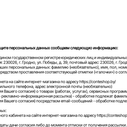
О защите персональных данных сообщаем следующую информацию:
 Едином государственном регистре юридических лиц и индивидуальны
0026, г. Гродно, ул. Победы, д. 39, почтовый адрес: 230026, г. Гродн
аших персональных данных: фамилию (необязательно), имя, пол, ном
средством проставления соответствующей отметки («галочки») о сог
ета на сайте интернет-магазина по адресу https://conteshop.by/
бильного телефона, адрес электронной почты (необязательно)
 Вашего согласия) о товарах (работах, услугах), сервисных програм
 рекламно-информационная рассылка) - обработке подлежат фамилия
 Вашего согласия) посредством email-сообщений - обработке подлеж
ных:
ого кабинета на сайте интернет-магазина по адресу https://conteshop.
даты дачи согласия либо до момента отписки от получения рассылки.