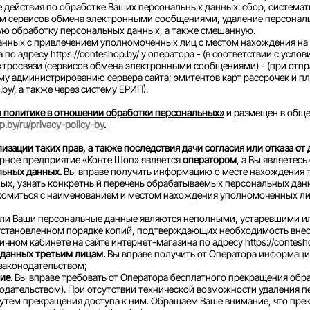
действия по обработке Ваших персональных данных: сбор, системати
ам сервисов обмена электронными сообщениями, удаление персонал
ую обработку персональных данных, а также смешанную.
нных с привлечением уполномоченных лиц с местом нахождения на 
по адресу https://conteshop.by/ у оператора - (в соответствии с усл
ектросвязи (сервисов обмена электронными сообщениями) - (при отп
му администрированию сервера сайта; эмитентов карт рассрочек и п
by/, а также через систему ЕРИП).
 политике в отношении обработки персональных»
и размещен в обще
.by/ru/privacy-policy-by
.
зации таких прав, а также последствия дачи согласия или отказа от 
арное предприятие «Конте Шоп» является
оператором
, а Вы являетесь
льных данных.
Вы вправе получить информацию о месте нахождения то
х, узнать конкретный перечень обрабатываемых персональных данны
накомиться с наименованием и местом нахождения уполномоченных л
сли Ваши персональные данные являются неполными, устаревшими ил
 установленном порядке копий, подтверждающих необходимость внес
ном кабинете на сайте интернет-магазина по адресу https://contesh
 данных третьим лицам.
Вы вправе получить от Оператора информац
 законодательством;
ие.
Вы вправе требовать от Оператора бесплатного прекращения обра
нодательством). При отсутствии технической возможности удаления
утем прекращения доступа к ним. Обращаем Ваше внимание, что пре