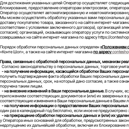
Для достижения указанных целей Оператор осуществляет следующие 
блокирование, предоставление операторам электросвязи, оператор
Оператор осуществляет автоматизированную и неавтоматизированн
Мы можем осуществлять обработку указанных вами персональных да
доставку покупателю товара, заказанного на сайте интернет-магазина 
соответствии с условиями заключенного договора), организаций эл
согласия); организаций, оказывающих оператору услуги по системно
совершаемых на сайте интернет-магазина по адресу https://conteshop.
Порядок обработки персональных данных определен
«Положением о
«Конте Шоп», а также на сайте интернет-магазина
по адресу
conteshop
Права, связанные с обработкой персональных данных, механизм реали
Согласно законодательству о персональных данных, торговое унит
- на получение информации, касающейся обработки Ваших персона
получить подтверждение факта обработки Ваших персональных данны
персональных данных, срок, на который дано согласие, а также оз
поручена таким лицам.
- на внесение изменений в Ваши персональные данные.
В случаях, е
приложением соответствующих документов и (или) их заверенных в
соответствующие изменения в Ваши персональные данные в Вашем лич
- на получение информации о предоставлении Ваших персональных
один раз в календарный год бесплатно, если иное не предусмотрено
- на прекращение обработки персональных данных и (или) их удален
у Оператора иных оснований для обработки, предусмотренных зако
недопущению их дальнейшей обработки, включая их блокирование п