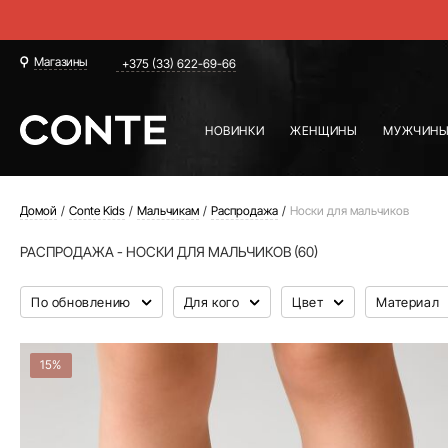
Магазины
+375 (33) 622-69-66
НОВИНКИ
ЖЕНЩИНЫ
МУЖЧИН
Домой
Conte Kids
Мальчикам
Распродажа
Носки для мальчиков
РАСПРОДАЖА - НОСКИ ДЛЯ МАЛЬЧИКОВ (60)
По обновлению
Для кого
Цвет
Материал
15%