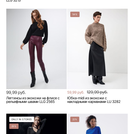
LLG 3213
54%
129,99 руб.
99,99 руб.
59,99 руб.
Леггинсы из экокожи на флисе с
Юбка-midi из экокожи с
рельефными швами LLG 2565
накладными карманами LU 3282
ONLY IN STORES
22%
29%