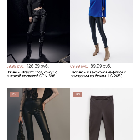
126,39 руб.
89,99 руб.
89,99 руб.
69,99 руб.
Джинсы straight «под кожу» с
Леггинсы из экокожи на флисе с
высокой посадкой CON-698
лампасами по бокам LLG 2653
15%
15%