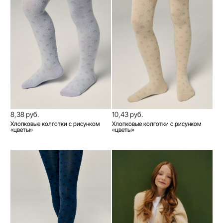
8,38 руб.
10,43 руб.
Хлопковые колготки с рисунком
Хлопковые колготки с рисунком
«цветы»
«цветы»