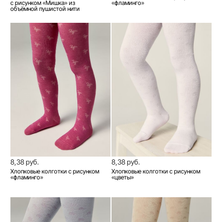
с рисунком «Мишка» из
«фламинго»
объёмной пушистой нити
8,38 руб.
8,38 руб.
Хлопковые колготки с рисунком
Хлопковые колготки с рисунком
«фламинго»
«цветы»