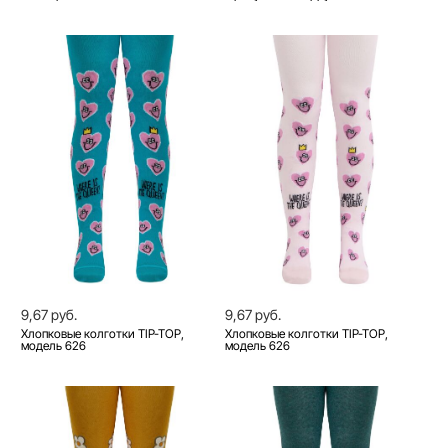
9,67 руб.
9,67 руб.
Хлопковые колготки TIP-TOP,
Хлопковые колготки TIP-TOP,
модель 626
модель 626