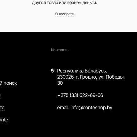
другой товар или вернем деньги.
О возврате
Контакты
Республика Беларусь,
230026, г. Гродно, ул. Победы.
й поиск
30
ы
+375 (33) 622-69-66
te
email:
info@conteshop.by
onte