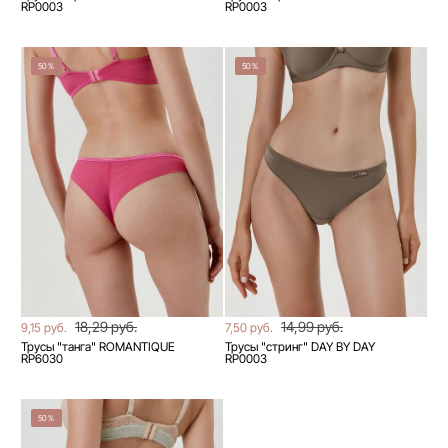
RP0003
RP0003
50%
50%
18,29 руб.
14,99 руб.
9,15 руб.
7,50 руб.
Трусы "танга" ROMANTIQUE
Трусы "стринг" DAY BY DAY
RP6030
RP0003
50%