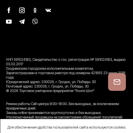
УНП 591024183, Свидетельство о гос. регистрации № 591024183, выдано
03.02.2017
Гродненским городским исполнительным комитетом,
Зарегистрирован в торговом реестре под номером 421955 23 июля 2018
года.
Юридический адрес: 230026, г. Гродно, ул. Победы. 30
Почтовый адрес: 230026, г. Гродно, ул. Победы. 30
© 2026 Торговое унитарное предприятие "Конте Шоп"
Режим работы Call-центра 9:00–19:00. Без выходных, за исключением
праздничных дней.
Заказы online принимаются круглосуточно и без выходных.
Уполномоченный продавцом на рассмотрение обращений покупателей:
администратор интернет-магазина
Унитарного предприятия «Конте Шоп», тел:
+375(152)50-94-35
, email:
Для обеспечения удобства пользователей сайта используются cookies.
info@conteshop.by