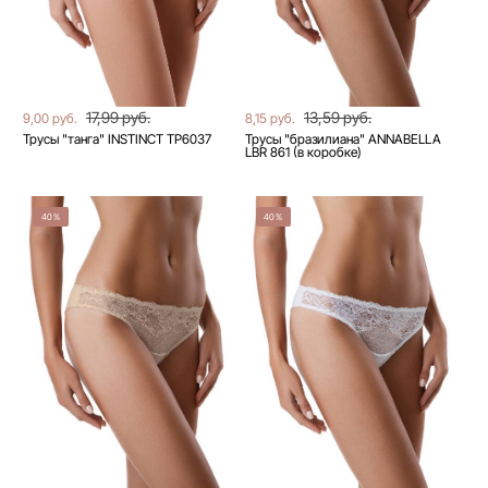
17,99 руб.
13,59 руб.
9,00 руб.
8,15 руб.
Трусы "танга" INSTINCT TP6037
Трусы "бразилиана" ANNABELLA
LBR 861 (в коробке)
40%
40%