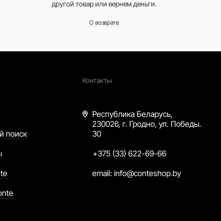
другой товар или вернем деньги.
О возврате
Контакты
Республика Беларусь,
230026, г. Гродно, ул. Победы.
й поиск
30
ы
+375 (33) 622-69-66
te
email:
info@conteshop.by
onte