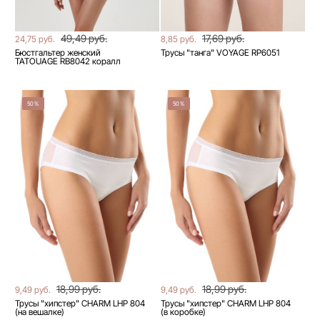
49,49 руб.
17,69 руб.
24,75 руб.
8,85 руб.
Бюстгальтер женский
Трусы "танга" VOYAGE RP6051
TATOUAGE RB8042 коралл
50%
50%
18,99 руб.
18,99 руб.
9,49 руб.
9,49 руб.
Трусы "хипстер" CHARM LHP 804
Трусы "хипстер" CHARM LHP 804
(на вешалке)
(в коробке)