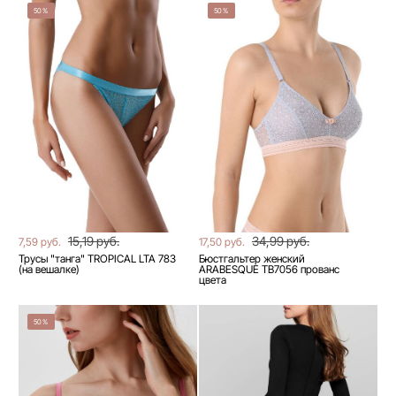
50%
50%
15,19 руб.
34,99 руб.
7,59 руб.
17,50 руб.
Трусы "танга" TROPICAL LTA 783
Бюстгальтер женский
(на вешалке)
ARABESQUE TB7056 прованс
цвета
50%