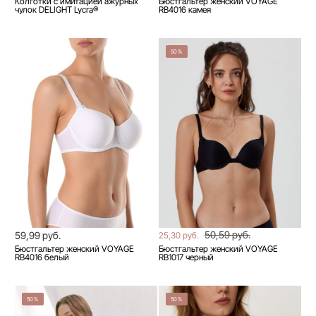
Колготки с имитацией ажурных
Бюстгальтер женский VOYAGE
чулок DELIGHT Lycra®
RB4016 камея
50%
50,59 руб.
59,99 руб.
25,30 руб.
Бюстгальтер женский VOYAGE
Бюстгальтер женский VOYAGE
RB4016 белый
RB1017 черный
50%
50%