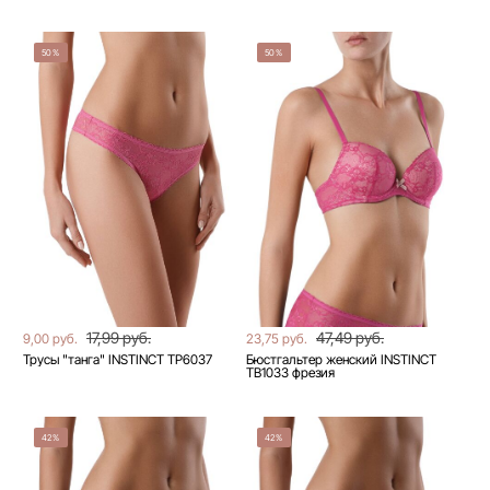
50%
50%
17,99 руб.
47,49 руб.
9,00 руб.
23,75 руб.
Трусы "танга" INSTINCT TP6037
Бюстгальтер женский INSTINCT
TB1033 фрезия
42%
42%