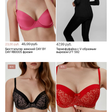
45,99 руб.
47,99 руб.
23,00 руб.
Бюстгальтер женский DAY BY
Термофуфайка с V-образным
DAY RB0005 фрезия
вырезом LFT 592
50%
50%