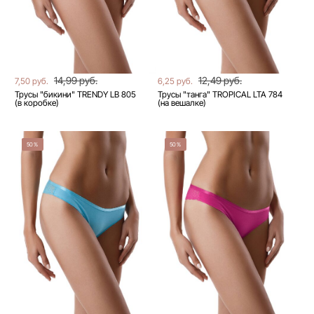
14,99 руб.
12,49 руб.
7,50 руб.
6,25 руб.
Трусы "бикини" TRENDY LB 805
Трусы "танга" TROPICAL LTA 784
(в коробке)
(на вешалке)
50%
50%