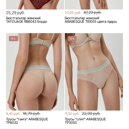
47,29 руб.
25,29 руб.
23,65 руб.
Бюстгальтер женский
Бюстгальтер женский
TATOUAGE RB6043 бордо
ARABESQUE TB1055 цвета пудры
50%
50%
18,79 руб.
22,99 руб.
9,40 руб.
11,50 руб.
Трусы "танга" ARABESQUE
Трусы "слип" ARABESQUE
TP6032
TP3050