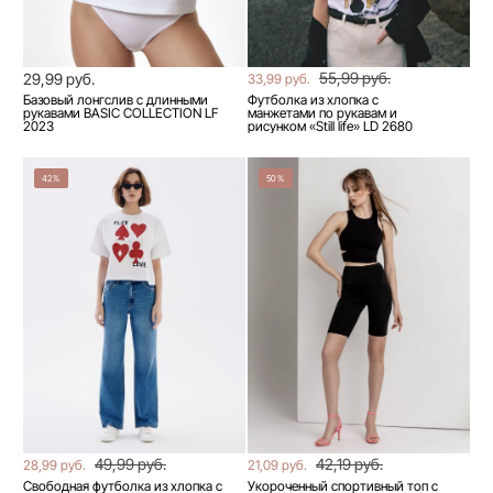
55,99 руб.
29,99 руб.
33,99 руб.
Базовый лонгслив с длинными
Футболка из хлопка с
рукавами BASIC COLLECTION LF
манжетами по рукавам и
2023
рисунком «Still life» LD 2680
42%
50%
49,99 руб.
42,19 руб.
28,99 руб.
21,09 руб.
Свободная футболка из хлопка с
Укороченный спортивный топ с