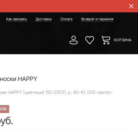
Как заказать
Доставка
Оплата
Возврат и гарантия
КОРЗИНА
 носки HAPPY
ие HAPPY (цветные) 15С-23СП, р. 40-41, 000 светло-
50%
руб.