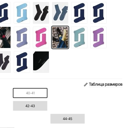
Таблица размеров
40-41
42-43
44-45