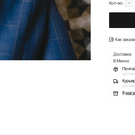
-
Кол-во:
Как заказа
Доставка
В Минск
Почто
достав
Курье
достав
В
маг