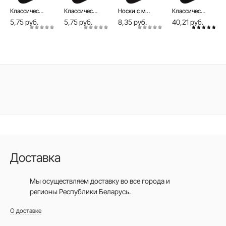
Классические носки из гребенного хлопка Classic, модель 006
Классические носки из гребенного хлопка Classic, модель 007
Носки с махровой стопой COMFORT
Классические носки из гребенного хлопка Classic (7 пар)
5,75 руб.
5,75 руб.
8,35 руб.
40,21 руб.
Доставка
Мы осуществляем доставку во все города
и
регионы Республики Беларусь.
О доставке