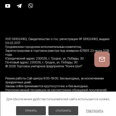
УНП 591024183, Свидетельство о гос. регистрации № 591024183, выдано
03.02.2017
Гродненским городским исполнительным комитетом,
Зарегистрирован в торговом реестре под номером 421955 23 июля 2018
года.
Юридический адрес: 230026, г. Гродно, ул. Победы. 30
Почтовый адрес: 230026, г. Гродно, ул. Победы. 30
© 2026 Торговое унитарное предприятие "Конте Шоп"
Режим работы Call-центра 9:00–19:00. Без выходных, за исключением
праздничных дней.
Заказы online принимаются круглосуточно и без выходных.
Уполномоченный продавцом на рассмотрение обращений покупателей:
администратор интернет-магазина
Унитарного предприятия «Конте Шоп», тел:
+375(152)50-94-35
, email:
Для обеспечения удобства пользователей сайта используются cookies.
info@conteshop.by
Уполномоченный по защите прав потребителей:
Отдел общественного питания и услуг управления торговли и услуг
Настроить
ПРИНЯТЬ
ОТКЛОНИТЬ
гродненского Горисполкома, тел:
+375(152)74-24-53
СКИДКИ ДО -70%