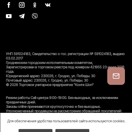
УНП 591024183, Свидетельство о гос. регистрации № 591024183, выдано
03.02.2017
Гродненским городским исполнительным комитетом,
Зарегистрирован в торговом реестре под номером 421955 23 июля 2018
года.
Юридический адрес: 230026, г. Гродно, ул. Победы. 30
Почтовый адрес: 230026, г. Гродно, ул. Победы. 30
© 2026 Торговое унитарное предприятие "Конте Шоп"
Режим работы Call-центра 9:00–19:00. Без выходных, за исключением
праздничных дней.
Заказы online принимаются круглосуточно и без выходных.
Уполномоченный продавцом на рассмотрение обращений покупателей:
администратор интернет-магазина
Унитарного предприятия «Конте Шоп», тел:
+375(152)50-94-35
, email:
Для обеспечения удобства пользователей сайта используются cookies.
info@conteshop.by
Уполномоченный по защите прав потребителей: