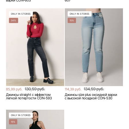
варки CON-603
607
ONLY IN STORES
ONLY IN STORES
34%
15%
130,59 руб.
134,59 руб.
85,99 руб.
114,39 руб.
Джинсы straight c эффектом
Джинсы size plus оксидной варки
легкой потертости CON-593
с высокой посадкой CON-530
ONLY IN STORES
15%