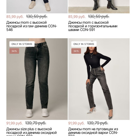
130,59 руб.
130,59 руб.
85,99 руб.
85,99 руб.
Джинсы mom с высокой
Джинсы mom с высокой
посадкой из raw-денима CON-
посадкой и горизонтальными
546
швами CON-591
ONLY IN STORES
ONLY IN STORES
34%
34%
139,79 руб.
139,79 руб.
91,99 руб.
91,99 руб.
Джинсы size plus с высокой
Джинсы mom на пуговицах из
посадкой из денима оксидной
денима оксидной варки CON-