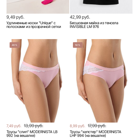
9,49 руб.
42,99 руб.
Удлиненные носки "Unique" с
Бесшовная майка из тенсела
полосками из прозрачной сетки
INVISIBLE LM 976
46%
50%
13,99 руб.
17,99 руб.
7,49 руб.
8,99 руб.
Трусы "слип" MODERNISTA LB
Трусы "хипстер" MODERNISTA
992 (на вешалке)
LHP 994 (на вешалке)