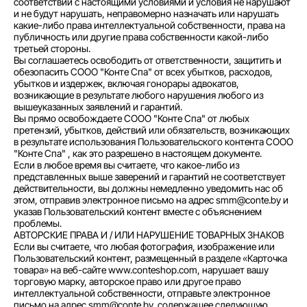
соответствии с настоящими условиями и условия не нарушают
и не будут нарушать, неправомерно назначать или нарушать
какие-либо права интеллектуальной собственности, права на
публичность или другие права собственности какой-либо
третьей стороны.
Вы соглашаетесь освободить от ответственности, защитить и
обезопасить СООО "Конте Спа" от всех убытков, расходов,
убытков и издержек, включая гонорары адвокатов,
возникающие в результате любого нарушения любого из
вышеуказанных заявлений и гарантий.
Вы прямо освобождаете СООО "Конте Спа" от любых
претензий, убытков, действий или обязательств, возникающих
в результате использования Пользовательского контента СООО
"Конте Спа" , как это разрешено в настоящем документе.
Если в любое время вы считаете, что какое-либо из
представленных выше заверений и гарантий не соответствует
действительности, вы должны немедленно уведомить нас об
этом, отправив электронное письмо на адрес smm@conte.by и
указав Пользовательский контент вместе с объяснением
проблемы.
АВТОРСКИЕ ПРАВА И / ИЛИ НАРУШЕНИЕ ТОВАРНЫХ ЗНАКОВ
Если вы считаете, что любая фотография, изображение или
Пользовательский контент, размещенный в разделе «Карточка
товара» на веб-сайте www.conteshop.com, нарушает вашу
торговую марку, авторское право или другое право
интеллектуальной собственности, отправьте электронное
письмо на адрес smm@conte.by, содержащее следующую