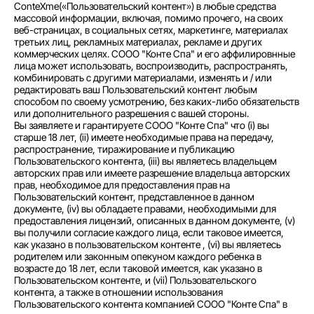
ConteXme(«Пользовательский контент») в любые средства
массовой информации, включая, помимо прочего, на своих
веб-страницах, в социальных сетях, маркетинге, материалах
третьих лиц, рекламных материалах, рекламе и других
коммерческих целях. СООО "Конте Спа" и его аффилировнные
лица может использовать, воспроизводить, распространять,
комбинировать с другими материалами, изменять и / или
редактировать ваш Пользовательский контент любым
способом по своему усмотрению, без каких-либо обязательств
или дополнительного разрешения с вашей стороны.
Вы заявляете и гарантируете СООО "Конте Спа" что (i) вы
старше 18 лет, (ii) имеете необходимые права на передачу,
распространение, тиражирование и публикацию
Пользовательского контента, (iii) вы являетесь владельцем
авторских прав или имеете разрешение владельца авторских
прав, необходимое для предоставления прав на
Пользовательский контент, представленное в данном
документе, (iv) вы обладаете правами, необходимыми для
предоставления лицензий, описанных в данном документе, (v)
вы получили согласие каждого лица, если таковое имеется,
как указано в пользовательском контенте , (vi) вы являетесь
родителем или законным опекуном каждого ребенка в
возрасте до 18 лет, если таковой имеется, как указано в
Пользовательском контенте, и (vii) Пользовательского
контента, а также в отношении использования
Пользовательского контента компанией СООО "Конте Спа" в