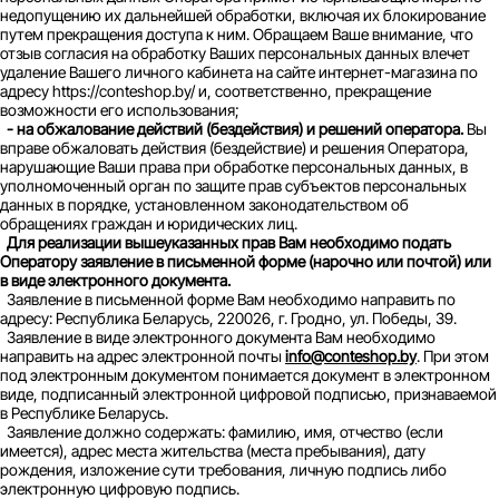
недопущению их дальнейшей обработки, включая их блокирование
путем прекращения доступа к ним. Обращаем Ваше внимание, что
отзыв согласия на обработку Ваших персональных данных влечет
удаление Вашего личного кабинета на сайте интернет-магазина по
адресу https://conteshop.by/ и, соответственно, прекращение
возможности его использования;
- на обжалование действий (бездействия) и решений оператора.
Вы
вправе обжаловать действия (бездействие) и решения Оператора,
нарушающие Ваши права при обработке персональных данных, в
уполномоченный орган по защите прав субъектов персональных
данных в порядке, установленном законодательством об
обращениях граждан и юридических лиц.
Для реализации вышеуказанных прав Вам необходимо подать
Оператору заявление в письменной форме (нарочно или почтой) или
в виде электронного документа.
Заявление в письменной форме Вам необходимо направить по
адресу: Республика Беларусь, 220026, г. Гродно, ул. Победы, 39.
Заявление в виде электронного документа Вам необходимо
направить на адрес электронной почты
info@conteshop.by
. При этом
под электронным документом понимается документ в электронном
виде, подписанный электронной цифровой подписью, признаваемой
в Республике Беларусь.
Заявление должно содержать: фамилию, имя, отчество (если
имеется), адрес места жительства (места пребывания), дату
рождения, изложение сути требования, личную подпись либо
электронную цифровую подпись.