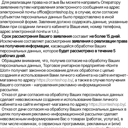
Для реализации права на отзыв Вы можете направить Оператору
заявление путем направления электронного сообщения на адрес
электронной почты office@conteshop.by, в случае, если согласие
субъектом персональных данных было предоставлено в иной
электронной форме. Завление должно содержать данные, указанные
Вами при создании личного кабинета (Ваше имя, номер телефона,
адрес электронной почты и т.п.).
Срок рассмотрения Вашего заявления
составит
не более 15 дней
.
Исключение составляет рассмотрение
заявления о реализации права
на получение информации
, касающейся обработки Ваших
персональных данных, которое
будет рассмотрено в течение 5
рабочих дней
.
Обращаем внимание, что, получив согласие на обработку Ваших
персональных данных, Торговое унитарное предприятие «Конте
Шоп» получает законное основание для их обработки с целью
создания и использования Вами личного кабинета на сайте интернет-
магазина по адресу
https://conteshop.by/
, а также в случае получения
Вашего согласия - направления рекламно-информационной
рассылки.
Отказ от дачи согласия на обработку Ваших персональных данных
сделает невозможным создание и использование Вами личного
кабинета на сайте интернет-магазина по адресу
https://conteshop.by/
.
Отказ от дачи согласия на обработку Ваших персональных данных в
целях получения рекламно-информационной рассылки сделает
невозможным информирование Вас о товарах (работах, услугах), в
том числе новинках, о сервисных программах, рекламных и (или)