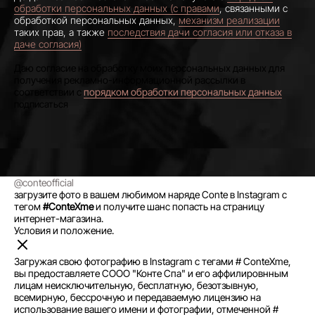
обработки персональных данных (с правами
, связанными с
обработкой персональных данных,
механизм реализации
таких прав, а также
последствия дачи согласия или отказа в
даче согласия)
Даю согласие на обработку моих персональных данных для
получения рекламно-информационной рассылки в
соответствии с
порядком обработки персональных данных
@conteofficial
загрузите фото в вашем любимом наряде Conte в Instagram с
тегом
#ConteXme
и получите шанс попасть на страницу
интернет-магазина.
Условия и положение.
Загружая свою фотографию в Instagram с тегами # ConteXme,
вы предоставляете СООО "Конте Спа" и его аффилировнным
лицам неисключительную, бесплатную, безотзывную,
всемирную, бессрочную и передаваемую лицензию на
использование вашего имени и фотографии, отмеченной #