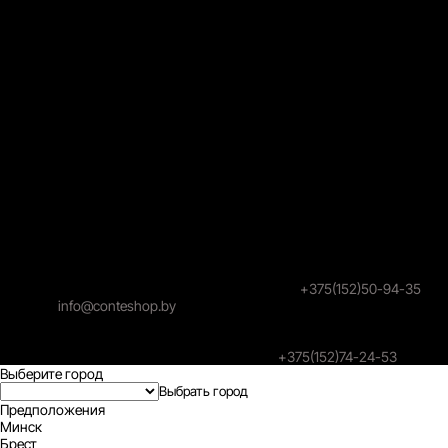
УНП 591024183, Свидетельство о гос. регистрации №
591024183, выдано 03.02.2017
Гродненским городским исполнительным комитетом,
Зарегистрирован в торговом реестре под номером 421955 23
июля 2018 года.
Юридический адрес: 230026, г. Гродно, ул. Победы. 30
Почтовый адрес: 230026, г. Гродно, ул. Победы. 30
© 2026 Торговое унитарное предприятие "Конте Шоп"
Режим работы Call-центра 9:00–19:00. Без выходных, за
исключением праздничных дней.
Заказы online принимаются круглосуточно и без выходных.
Уполномоченный продавцом на рассмотрение обращений
покупателей: администратор интернет-магазина
Унитарного предприятия «Конте Шоп», тел:
+375(152)50-94-35
,
email:
info@conteshop.by
Уполномоченный по защите прав потребителей:
Отдел общественного питания и услуг управления торговли и
услуг гродненского Горисполкома, тел:
+375(152)74-24-53
Выберите город
Предположения
Минск
Брест