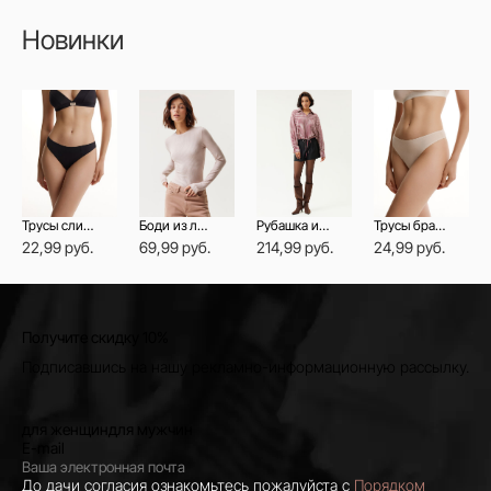
Новинки
Трусы слип со средней линией талии NIGHT SHADOW
Боди из лиоцелла с длинными рукавами
Рубашка из фланели в клетку на кулиске
Трусы бразилиана из бамбука со средней линией талии DOUBLE LINES
22,99 руб.
69,99 руб.
214,99 руб.
24,99 руб.
Получите скидку 10%
Подписавшись на нашу рекламно-информационную рассылку.
для женщин
для мужчин
E-mail
До дачи согласия ознакомьтесь пожалуйста с
Порядком