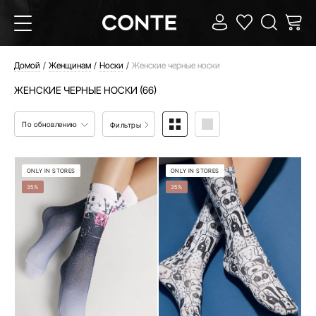
Домой
Женщинам
Носки
Женские черные носки
ЖЕНСКИЕ ЧЕРНЫЕ НОСКИ (66)
По обновлению
Фильтры
ONLY IN STORES
ONLY IN STORES
35%
35%