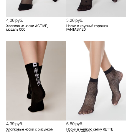
4,06 руб.
5,26 руб.
Хлопковые носки ACTIVE,
Носки в крупный горошек
модель 000
FANTASY 20
4,39 руб.
6,80 руб.
Хлопковые носки с рисунком
Носки в мелкую сетку RETTE