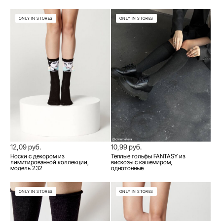
ONLY IN STORES
ONLY IN STORES
12,09 руб.
10,99 руб.
Носки с декором из
Теплые гольфы FANTASY из
лимитированной коллекции,
вискозы с кашемиром,
модель 232
однотонные
ONLY IN STORES
ONLY IN STORES