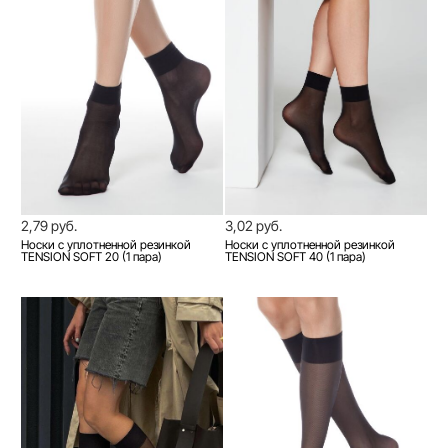
2,79 руб.
3,02 руб.
Носки с уплотненной резинкой
Носки с уплотненной резинкой
TENSION SOFT 20 (1 пара)
TENSION SOFT 40 (1 пара)