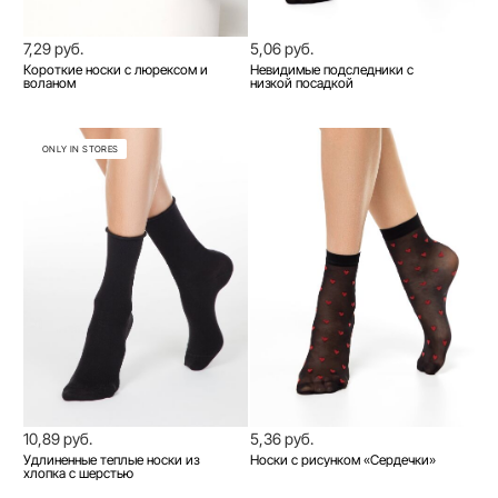
7,29 руб.
5,06 руб.
Короткие носки с люрексом и
Невидимые подследники с
воланом
низкой посадкой
ONLY IN STORES
10,89 руб.
5,36 руб.
Удлиненные теплые носки из
Носки с рисунком «Сердечки»
хлопка с шерстью