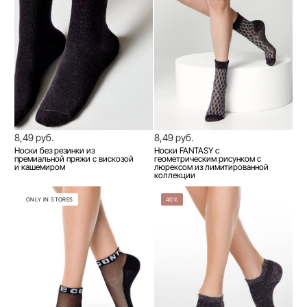
8,49 руб.
8,49 руб.
Носки без резинки из
Носки FANTASY c
премиальной пряжи с вискозой
геометрическим рисунком с
и кашемиром
люрексом из лимитированной
коллекции
ONLY IN STORES
40%