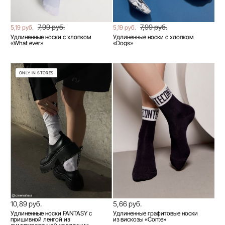
7,99 руб.
7,99 руб.
5,19 руб.
5,19 руб.
Удлиненные носки с хлопком
Удлиненные носки с хлопком
«What ever»
«Dogs»
ONLY IN STORES
10,89 руб.
5,66 руб.
Удлиненные носки FANTASY с
Удлиненные графитовые носки
пришивной лентой из
из вискозы «Conte»