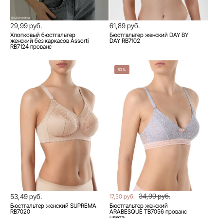
29,99 руб.
61,89 руб.
Хлопковый бюстгальтер
Бюстгальтер женский DAY BY
женский без каркасов Assorti
DAY RB7102
RB7124 прованс
50%
34,99 руб.
53,49 руб.
17,50 руб.
Бюстгальтер женский SUPREMA
Бюстгальтер женский
RB7020
ARABESQUE TB7056 прованс
цвета